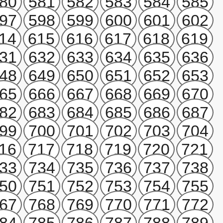
80
581
582
583
584
585
97
598
599
600
601
602
14
615
616
617
618
619
31
632
633
634
635
636
48
649
650
651
652
653
65
666
667
668
669
670
82
683
684
685
686
687
99
700
701
702
703
704
16
717
718
719
720
721
33
734
735
736
737
738
50
751
752
753
754
755
67
768
769
770
771
772