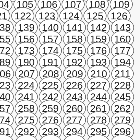
04
105
106
107
108
109
21
122
123
124
125
126
38
139
140
141
142
143
55
156
157
158
159
160
72
173
174
175
176
177
89
190
191
192
193
194
06
207
208
209
210
211
23
224
225
226
227
228
40
241
242
243
244
245
57
258
259
260
261
262
74
275
276
277
278
279
91
292
293
294
295
296