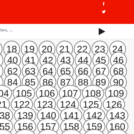
18
19
20
21
22
23
24
9
40
41
42
43
44
45
46
1
62
63
64
65
66
67
68
3
84
85
86
87
88
89
90
04
105
106
107
108
109
21
122
123
124
125
126
38
139
140
141
142
143
55
156
157
158
159
160