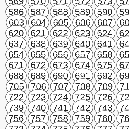
569
570
571
572
573
5
586
587
588
589
590
5
603
604
605
606
607
6
620
621
622
623
624
6
637
638
639
640
641
6
654
655
656
657
658
6
671
672
673
674
675
6
688
689
690
691
692
6
705
706
707
708
709
7
722
723
724
725
726
7
739
740
741
742
743
7
756
757
758
759
760
7