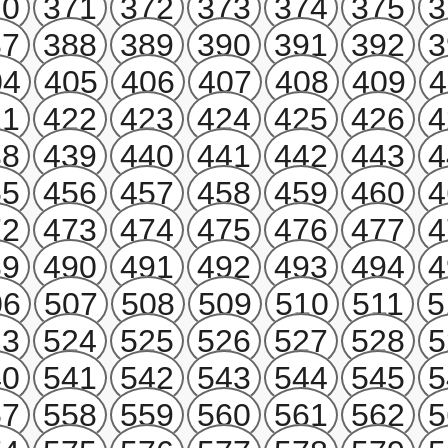
70
371
372
373
374
375
3
87
388
389
390
391
392
3
04
405
406
407
408
409
4
21
422
423
424
425
426
4
38
439
440
441
442
443
4
55
456
457
458
459
460
4
72
473
474
475
476
477
4
89
490
491
492
493
494
4
06
507
508
509
510
511
5
23
524
525
526
527
528
5
40
541
542
543
544
545
5
57
558
559
560
561
562
5