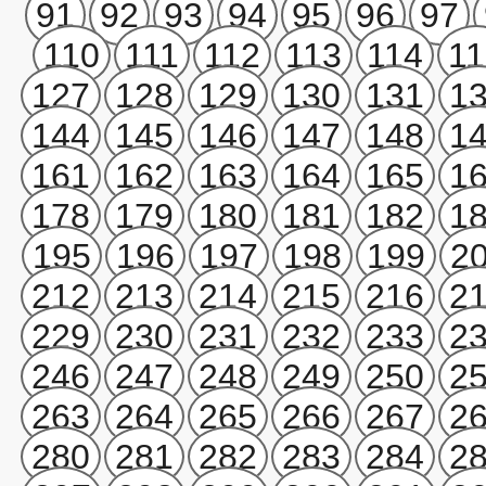
91
92
93
94
95
96
97
110
111
112
113
114
11
127
128
129
130
131
1
144
145
146
147
148
1
161
162
163
164
165
1
178
179
180
181
182
1
195
196
197
198
199
2
212
213
214
215
216
2
229
230
231
232
233
2
246
247
248
249
250
2
263
264
265
266
267
2
280
281
282
283
284
2