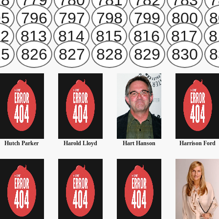
78
779
780
781
782
783
7
95
796
797
798
799
800
8
12
813
814
815
816
817
8
25
826
827
828
829
830
8
Harold Lloyd
Hart Hanson
Harrison Ford
Henry Alonso
Myers