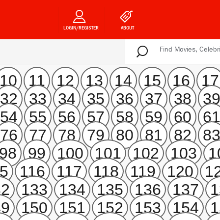
LOGIN/REGISTER
ABOUT
10
11
12
13
14
15
16
17
32
33
34
35
36
37
38
3
54
55
56
57
58
59
60
6
76
77
78
79
80
81
82
8
98
99
100
101
102
103
1
5
116
117
118
119
120
1
32
133
134
135
136
137
1
49
150
151
152
153
154
1