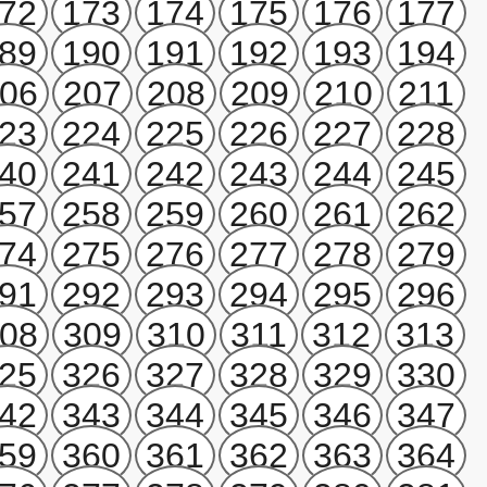
72
173
174
175
176
177
89
190
191
192
193
194
06
207
208
209
210
211
23
224
225
226
227
228
40
241
242
243
244
245
57
258
259
260
261
262
74
275
276
277
278
279
91
292
293
294
295
296
08
309
310
311
312
313
25
326
327
328
329
330
42
343
344
345
346
347
59
360
361
362
363
364