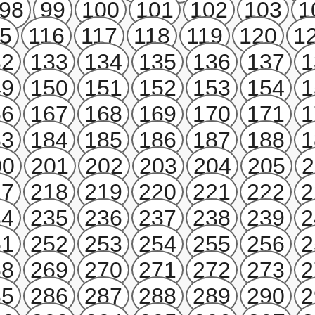
98
99
100
101
102
103
1
5
116
117
118
119
120
1
32
133
134
135
136
137
1
49
150
151
152
153
154
1
66
167
168
169
170
171
1
83
184
185
186
187
188
1
00
201
202
203
204
205
2
17
218
219
220
221
222
2
34
235
236
237
238
239
2
51
252
253
254
255
256
2
68
269
270
271
272
273
2
85
286
287
288
289
290
2