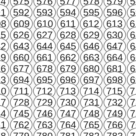
74
575
576
577
578
579
5
91
592
593
594
595
596
5
08
609
610
611
612
613
6
25
626
627
628
629
630
6
42
643
644
645
646
647
6
59
660
661
662
663
664
6
76
677
678
679
680
681
6
93
694
695
696
697
698
6
10
711
712
713
714
715
7
27
728
729
730
731
732
7
44
745
746
747
748
749
7
61
762
763
764
765
766
7