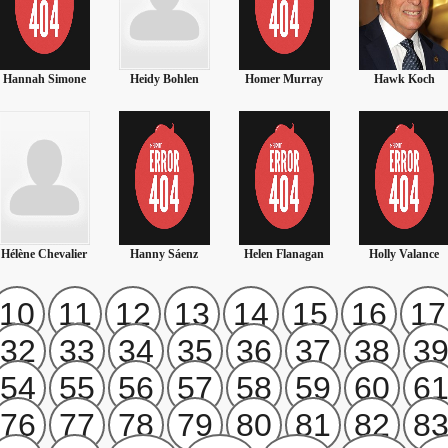
Heidy Bohlen
Homer Murray
Hawk Koch
Helena Ramos
Hanny Sáenz
Helen Flanagan
Holly Valance
Heidi Mark
10
11
12
13
14
15
16
17
32
33
34
35
36
37
38
3
54
55
56
57
58
59
60
6
76
77
78
79
80
81
82
8