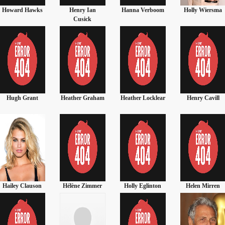
Henry Ian
Hanna Verboom
Holly Wiersma
Hayley Marie
Cusick
Norman
Heather Graham
Heather Locklear
Henry Cavill
Heidi Janku
Hélène Zimmer
Holly Eglinton
Helen Mirren
Hayley Atwell