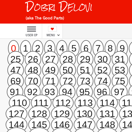
Dobri Delovi
(aka The Good Parts)
USER CP
MENU
0
1
2
3
4
5
6
7
8
9
25
26
27
28
29
30
31
47
48
49
50
51
52
53
69
70
71
72
73
74
75
91
92
93
94
95
96
97
110
111
112
113
114
11
127
128
129
130
131
1
144
145
146
147
148
1