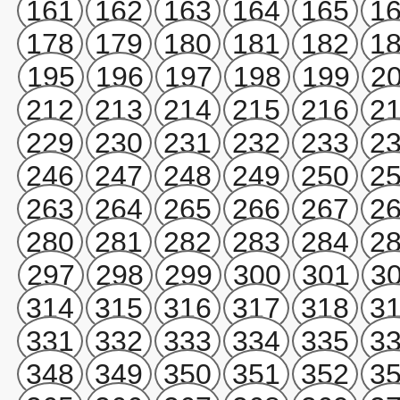
161
162
163
164
165
1
178
179
180
181
182
1
195
196
197
198
199
2
212
213
214
215
216
2
229
230
231
232
233
2
246
247
248
249
250
2
263
264
265
266
267
2
280
281
282
283
284
2
297
298
299
300
301
3
314
315
316
317
318
3
331
332
333
334
335
3
348
349
350
351
352
3