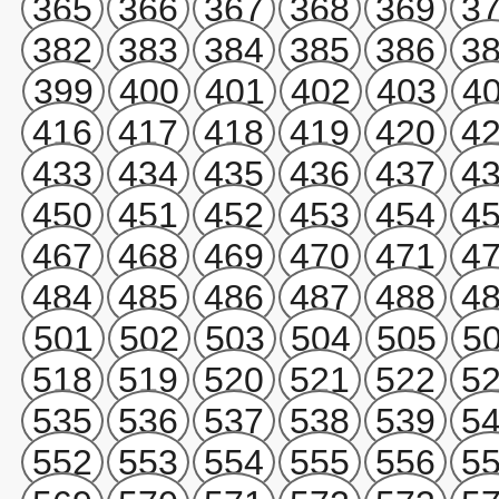
365
366
367
368
369
3
382
383
384
385
386
3
399
400
401
402
403
4
416
417
418
419
420
4
433
434
435
436
437
4
450
451
452
453
454
4
467
468
469
470
471
4
484
485
486
487
488
4
501
502
503
504
505
5
518
519
520
521
522
5
535
536
537
538
539
5
552
553
554
555
556
5