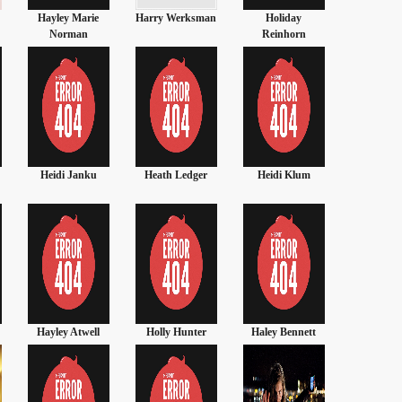
Harry Werksman
Holiday
Helga Anders
Hugh Whi
Reinhorn
Heath Ledger
Heidi Klum
Hayden
Hilary S
Christensen
Holly Hunter
Haley Bennett
Hulk Hogan
Hugh M. H