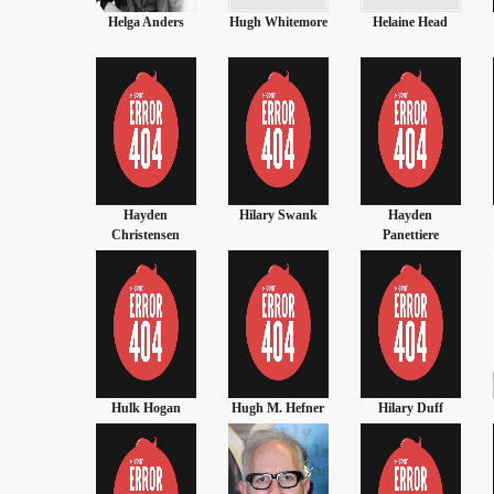
ga Anders
Hugh Whitemore
Helaine Head
Howard Hawks
ayden
Hilary Swank
Hayden
Hugh Grant
istensen
Panettiere
k Hogan
Hugh M. Hefner
Hilary Duff
Hailey Clauson